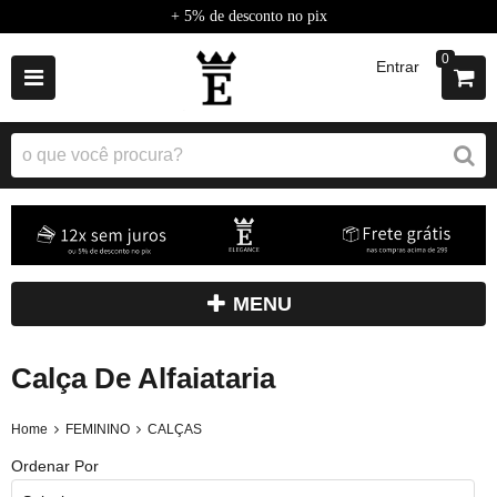
+ 5% de desconto no pix
0
Entrar
MENU
Calça De Alfaiataria
Home
FEMININO
CALÇAS
Ordenar Por