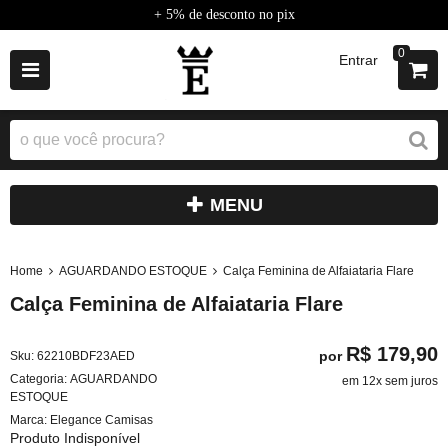
+ 5% de desconto no pix
0
Entrar
MENU
Home
AGUARDANDO ESTOQUE
Calça Feminina de Alfaiataria Flare
Calça Feminina de Alfaiataria Flare
R$ 179,90
por
Sku:
62210BDF23AED
Categoria:
AGUARDANDO
em 12x sem juros
ESTOQUE
Marca:
Elegance Camisas
Produto Indisponível