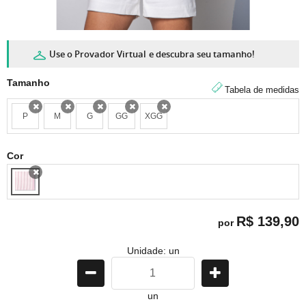
Use o Provador Virtual
e descubra seu tamanho!
Tamanho
Tabela de medidas
P
M
G
GG
XGG
x
x
x
x
x
Cor
x
R$ 139,90
por
Unidade: un
un