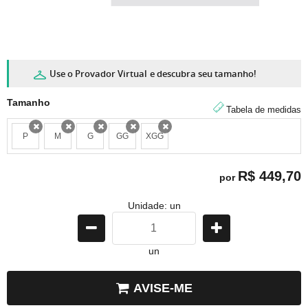
Use o Provador Virtual
e descubra seu tamanho!
Tamanho
Tabela de medidas
P
M
G
GG
XGG
x
x
x
x
x
R$ 449,70
por
Unidade: un
un
AVISE-ME