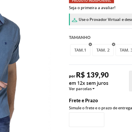
PRODUTO INDISPONÍVEL
Seja o primeira a avaliar!
Use o Provador Virtual
e des
TAMANHO
TAM.1
TAM. 2
TAM. 
R$ 139,90
por
em 12x sem juros
Ver parcelas
Frete e Prazo
Simule o frete e o prazo de entreg