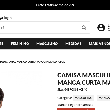
Frete grátis acima de 299
ça login
E
C
ME
FEMININO
MASCULINO
MEDIDAS
MAIS VEND
TRADICIONAL MANGA CURTA MAQUINETADA AZUL
CAMISA MASCULI
MANGA CURTA M
Sku:
64BFC8657C540
Categoria:
MASCULINO
MANGA
Marca:
Elegance Camisas