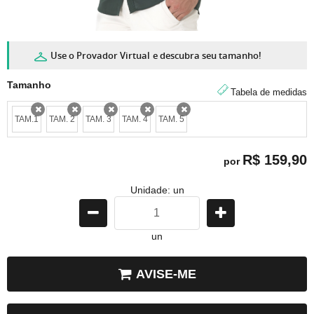
Use o Provador Virtual
e descubra seu tamanho!
Tamanho
Tabela de medidas
TAM.1
TAM. 2
TAM. 3
TAM. 4
TAM. 5
x
x
x
x
x
R$ 159,90
por
Unidade: un
un
AVISE-ME