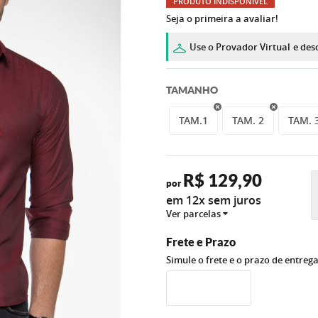
PRODUTO INDISPONÍVEL
Seja o primeira a avaliar!
Use o Provador Virtual
e des
TAMANHO
TAM.1
TAM. 2
TAM. 
R$ 129,90
por
em 12x sem juros
Ver parcelas
Frete e Prazo
Simule o frete e o prazo de entreg