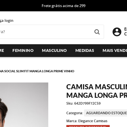
Frete grátis acima de 299
ça login
E
C
ME
FEMININO
MASCULINO
MEDIDAS
MAIS VEND
A SOCIAL SLIM FIT MANGA LONGA PRIME VINHO
CAMISA MASCULIN
MANGA LONGA PR
Sku:
642D799F72C59
Categoria:
AGUARDANDO ESTOQU
Marca:
Elegance Camisas