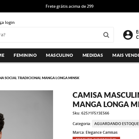
Frete grátis acima de 299
ça login
E
C
ME
FEMININO
MASCULINO
MEDIDAS
MAIS VEND
NA SOCIAL TRADICIONAL MANGA LONGA MINSK
CAMISA MASCULI
MANGA LONGA M
Sku:
62571F573E566
Categoria:
AGUARDANDO ESTOQU
Marca:
Elegance Camisas