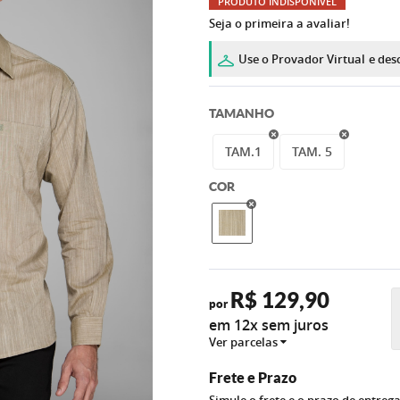
PRODUTO INDISPONÍVEL
Seja o primeira a avaliar!
Use o Provador Virtual
e des
TAMANHO
TAM.1
TAM. 5
COR
R$ 129,90
por
em 12x sem juros
Ver parcelas
Frete e Prazo