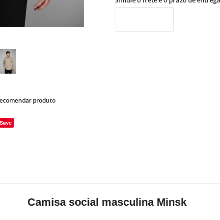
Simule o frete e o prazo de entreg
ecomendar produto
Save
Camisa social masculina Minsk