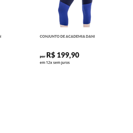
N
CONJUNTO DE ACADEMIA DANI
R$ 199,90
por
em 12x sem juros
COMPRAR