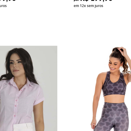
uros
em 12x sem juros
COMPRAR
COMPRAR