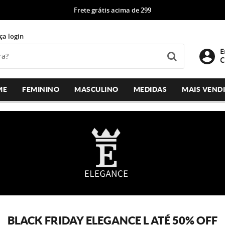
Frete grátis acima de 299
ça login
E
C
ME
FEMININO
MASCULINO
MEDIDAS
MAIS VEND
BLACK FRIDAY ELEGANCE L ATÉ 50% OFF