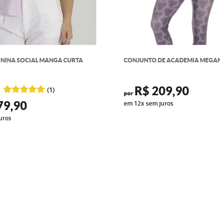
ININA SOCIAL MANGA CURTA
CONJUNTO DE ACADEMIA MEGA
R$ 209,90
(1)
por
79,90
em 12x sem juros
uros
COMPRAR
COMPRAR