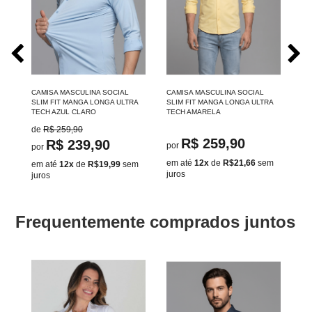
ZUL
CAMISA MASCULINA SOCIAL
CAMISA MASCULINA SOCIAL
CA
SLIM FIT MANGA LONGA ULTRA
SLIM FIT MANGA LONGA ULTRA
SL
TECH AZUL CLARO
TECH AMARELA
MA
de
R$ 259,90
R$ 259,90
R$ 239,90
por
po
por
em até
12x
de
R$21,66
sem
em
m
em até
12x
de
R$19,99
sem
juros
ju
juros
Frequentemente comprados juntos