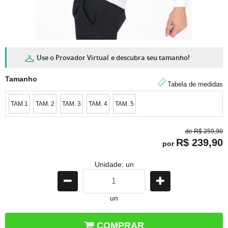
Use o Provador Virtual
e descubra seu tamanho!
Tamanho
Tabela de medidas
TAM.1
TAM. 2
TAM. 3
TAM. 4
TAM. 5
de
R$ 259,90
R$ 239,90
por
Unidade: un
un
COMPRAR