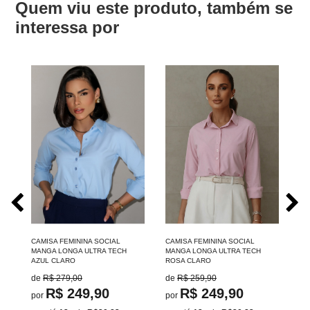
Quem viu este produto, também se
interessa por
CAMISA FEMININA SOCIAL
CAMISA FEMININA SOCIAL
CA
A
MANGA LONGA ULTRA TECH
MANGA LONGA ULTRA TECH
SL
AZUL CLARO
ROSA CLARO
TE
de
R$ 279,00
de
R$ 259,90
d
R$ 249,90
R$ 249,90
por
por
po