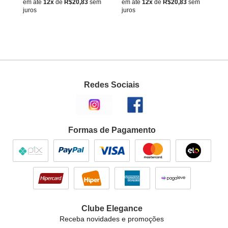
m
em até
12x
de
R$20,83
sem
em até
12x
de
R$20,83
sem
em
juros
juros
ju
Redes Sociais
Formas de Pagamento
Clube Elegance
Receba novidades e promoções