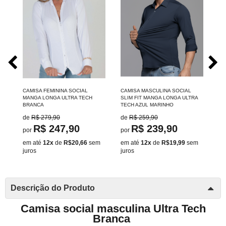
CAMISA FEMININA SOCIAL
CAMISA MASCULINA SOCIAL
CA
MANGA LONGA ULTRA TECH
SLIM FIT MANGA LONGA ULTRA
SL
BRANCA
TECH AZUL MARINHO
TE
de
R$ 279,90
de
R$ 259,90
d
R$ 247,90
R$ 239,90
por
por
po
m
em até
12x
de
R$20,66
sem
em até
12x
de
R$19,99
sem
em
juros
juros
ju
Descrição do Produto
Camisa social masculina Ultra Tech
Branca