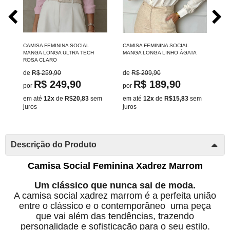
CAMISA FEMININA SOCIAL
CAMISA FEMININA SOCIAL
CA
MANGA LONGA ULTRA TECH
MANGA LONGA LINHO ÁGATA
MA
ROSA CLARO
MA
de
R$ 259,90
de
R$ 209,90
d
R$ 249,90
R$ 189,90
por
por
po
m
em até
12x
de
R$20,83
sem
em até
12x
de
R$15,83
sem
em
juros
juros
ju
Descrição do Produto
Camisa Social Feminina Xadrez Marrom
Um clássico que nunca sai de moda.
A camisa social xadrez marrom é a perfeita união
entre o clássico e o contemporâneo uma peça
que vai além das tendências, trazendo
personalidade e sofisticação para o seu estilo.