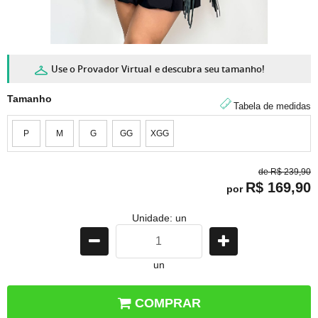
Use o Provador Virtual
e descubra seu tamanho!
Tamanho
Tabela de medidas
P
M
G
GG
XGG
de
R$ 239,90
R$ 169,90
por
Unidade: un
un
COMPRAR